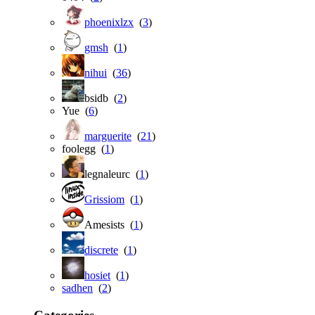
phoenixlzx
(
3
)
gmsh
(
1
)
nihui
(
36
)
bsidb (
2
)
Yue (
6
)
marguerite
(
21
)
foolegg (
1
)
legnaleurc (
1
)
Grissiom
(
1
)
Amesists (
1
)
discrete
(
1
)
hosiet
(
1
)
sadhen
(
2
)