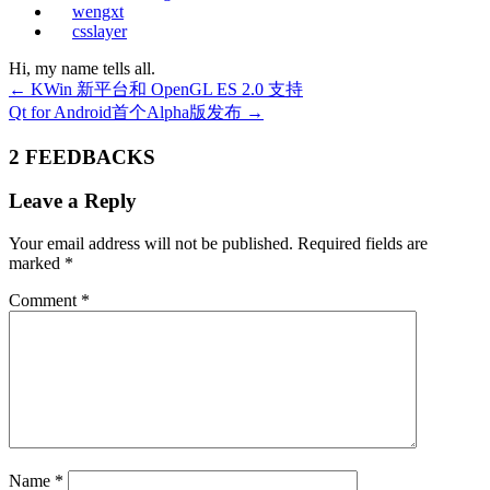
wengxt
csslayer
Hi, my name tells all.
←
KWin 新平台和 OpenGL ES 2.0 支持
Qt for Android首个Alpha版发布
→
2 FEEDBACKS
Leave a Reply
Your email address will not be published.
Required fields are
marked
*
Comment
*
Name
*