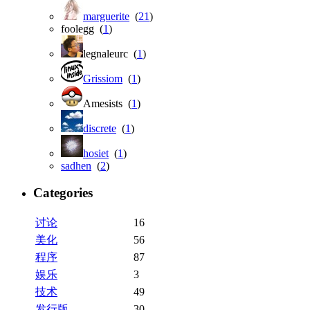
marguerite
(
21
)
foolegg (
1
)
legnaleurc (
1
)
Grissiom
(
1
)
Amesists (
1
)
discrete
(
1
)
hosiet
(
1
)
sadhen
(
2
)
Categories
讨论
16
美化
56
程序
87
娱乐
3
技术
49
发行版
30