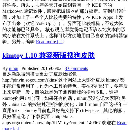
好许多。所以，去年冬天开始谋划着写一个 KDE 下的
Markdown 笔记软件，顺带把编辑器的部分搞定。直到前段时
间，才加上了一些个人比较需要的特性，在 KDE-Apps 上发
布了出来（欢迎 Vote Up :））。界面还比较粗糙，不过大体
的功能都已经具备。 核心观点 我觉得笔记应该以纯文本的形
式存放在文件系统上，这样可以方便地用自己喜欢的编辑器编
辑。另外，编辑
Read more [...]
kimtoy 1.10 兼容新版搜狗皮肤
By
nihui
| Published
2015/06/02
|
3 Comments
自从新版搜狗拼音更新了皮肤压缩包，
http://pinyin.sogou.com/skins/ 这个网站上大部分皮肤 kimtoy 都
不能正常使用了，作为本工具的特色，实在不能忍了，多年后
上来更新一发，目的就是为了兼容新版的搜狗皮肤，造福
kimtoy的用户们(额，如果还有的话，nihui还没忘记大家啊) 另
外，ibus-1.5 的按键处理机制的变化，加上 nihui 自己这些年一
直用fcitx，kimtoy目前也只好先支持下 ctrl+space，其他的嘛，
只好看造化了 下载页面：http://kde-
apps.org/content/show.php/KIMToy?content=140967 欢迎在
Read
more [...]