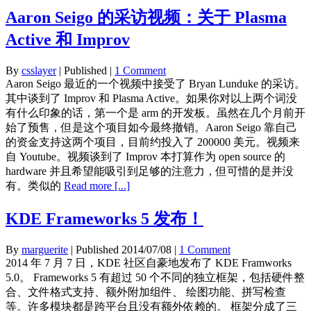
Aaron Seigo 的采访视频：关于 Plasma
Active 和 Improv
By
csslayer
| Published
|
1 Comment
Aaron Seigo 最近的一个视频中接受了 Bryan Lunduke 的采访。
其中谈到了 Improv 和 Plasma Active。如果你对以上两个词没
有什么印象的话，第一个是 arm 的开发板。虽然在几个月前开
始了预售，但是这个项目如今最终撤销。Aaron Seigo 靠自己
的资金支持这两个项目，目前约投入了 200000 美元。视频来
自 Youtube。视频谈到了 Improv 本打算作为 open source 的
hardware 并且希望能吸引到足够的注意力，但可惜的是并没
有。类似的
Read more [...]
KDE Frameworks 5 发布！
By
marguerite
| Published
2014/07/08
|
1 Comment
2014 年 7 月 7 日，KDE 社区自豪地发布了 KDE Framworks
5.0。 Frameworks 5 有超过 50 个不同的独立框架，包括硬件整
合、文件格式支持、额外附加组件、 绘图功能、拼写检查
等。许多模块都是跨平台且没有额外依赖的。 框架分成了三