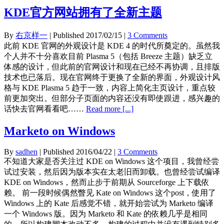
KDE官方网站拥有了全新主题
By
右京样一
| Published
2017/02/15
|
3 Comments
此前 KDE 官网的外观设计是 KDE 4 的时代所奠定的。虽然我
个人并不十分喜欢目前 Plasma 5（包括 Breeze 主题）缺乏立
体感的设计，但此前的官网设计和现在已经不再协调，且排版
技术也已落后。现在官网终于更换了全新的界面，外观设计风
格与 KDE Plasma 5 趋于一致，内容上简化主页设计，重点较
前更加突出。但部分子页面的内容还没有即使跟进，感兴趣的
话快去官网看看吧……
Read more [...]
Marketo on Windows
By
sadhen
| Published
2016/04/22
|
3 Comments
不知道大家是否关注过 KDE on Windows 这个项目，我曾经尝
试过安装，然后因为版本实在太老旧而卸载。也曾经尝试编译
KDE on Windows，然而止步于前期从 Sourceforge 上下载依
赖。 前一段时候偶然瞥见 Kate on Windows 这个post，使用了
Windows 上的 Kate 后感觉不错，就开始尝试为 Marketo 编译
一个 Windows 版。因为 Marketo 和 Kate 的依赖几乎是相同