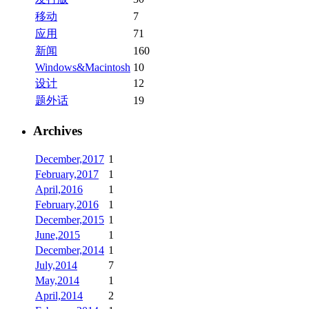
移动
7
应用
71
新闻
160
Windows&Macintosh
10
设计
12
题外话
19
Archives
December,2017
1
February,2017
1
April,2016
1
February,2016
1
December,2015
1
June,2015
1
December,2014
1
July,2014
7
May,2014
1
April,2014
2