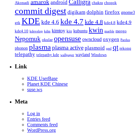
Calligra
amarok
android
Akonadi
chakra
choqok
commit digest
firefox
digikam
dolphin
gnome3
KDE
kde 4.7
kde 4.8
kde 4.6
kde4.9
gtk
kde4.8
kwin
kimtoy
kubuntu
kde4.10
kio
meego
kdevelop
kdm
marble
opensuse
Nepomuk
oxygen
owncloud
okular
Pardus
plasma
qt
plasma active
plasmoid
phonon
rekonq
qml
telepathy
wayland
telepathy kde
Windows
wallpaper
Link
KDE UserBase
Planet KDE Chinese
suse.ws
Meta
Log in
Entries feed
Comments feed
WordPress.org