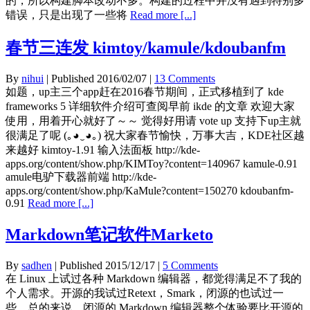
的，所以构建脚本改动不多。构建的过程中并没有遇到特别多
错误，只是出现了一些将
Read more [...]
春节三连发 kimtoy/kamule/kdoubanfm
By
nihui
| Published
2016/02/07
|
13 Comments
如题，up主三个app赶在2016春节期间，正式移植到了 kde
frameworks 5 详细软件介绍可查阅早前 ikde 的文章 欢迎大家
使用，用着开心就好了～～ 觉得好用请 vote up 支持下up主就
很满足了呢 (｡◕‿◕｡) 祝大家春节愉快，万事大吉，KDE社区越
来越好 kimtoy-1.91 输入法面板 http://kde-
apps.org/content/show.php/KIMToy?content=140967 kamule-0.91
amule电驴下载器前端 http://kde-
apps.org/content/show.php/KaMule?content=150270 kdoubanfm-
0.91
Read more [...]
Markdown笔记软件Marketo
By
sadhen
| Published
2015/12/17
|
5 Comments
在 Linux 上试过各种 Markdown 编辑器，都觉得满足不了我的
个人需求。开源的我试过Retext，Smark，闭源的也试过一
些。总的来说，闭源的 Markdown 编辑器整个体验要比开源的