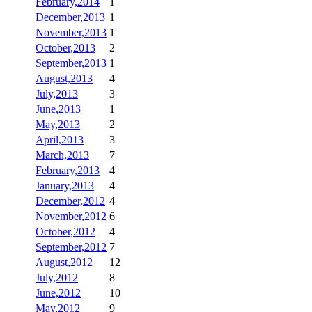
February,2014
1
December,2013
1
November,2013
1
October,2013
2
September,2013
1
August,2013
4
July,2013
3
June,2013
1
May,2013
2
April,2013
3
March,2013
7
February,2013
4
January,2013
4
December,2012
4
November,2012
6
October,2012
4
September,2012
7
August,2012
12
July,2012
8
June,2012
10
May,2012
9