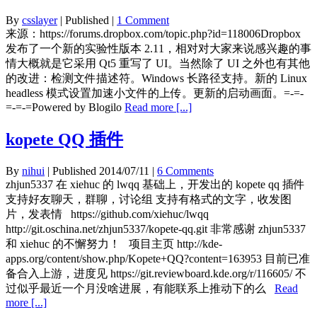
By
csslayer
| Published
|
1 Comment
来源：https://forums.dropbox.com/topic.php?id=118006Dropbox
发布了一个新的实验性版本 2.11，相对对大家来说感兴趣的事
情大概就是它采用 Qt5 重写了 UI。当然除了 UI 之外也有其他
的改进：检测文件描述符。Windows 长路径支持。新的 Linux
headless 模式设置加速小文件的上传。更新的启动画面。=-=-
=-=-=Powered by Blogilo
Read more [...]
kopete QQ 插件
By
nihui
| Published
2014/07/11
|
6 Comments
zhjun5337 在 xiehuc 的 lwqq 基础上，开发出的 kopete qq 插件
支持好友聊天，群聊，讨论组 支持有格式的文字，收发图
片，发表情 https://github.com/xiehuc/lwqq
http://git.oschina.net/zhjun5337/kopete-qq.git 非常感谢 zhjun5337
和 xiehuc 的不懈努力！ 项目主页 http://kde-
apps.org/content/show.php/Kopete+QQ?content=163953 目前已准
备合入上游，进度见 https://git.reviewboard.kde.org/r/116605/ 不
过似乎最近一个月没啥进展，有能联系上推动下的么
Read
more [...]