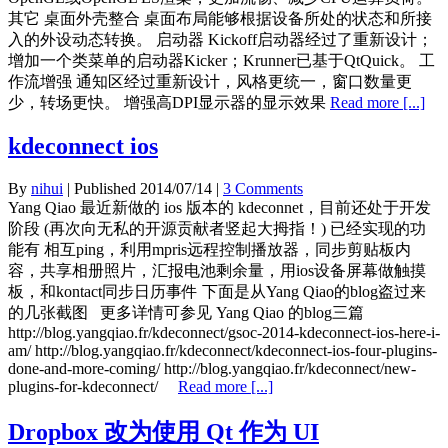
其它 桌面外壳整合 桌面布局能够根据设备所处的状态和所接
入的外设动态转换。 启动器 Kickoff启动器经过了重新设计；
增加一个类菜单的启动器Kicker；Krunner已基于QtQuick。 工
作流增强 通知区经过重新设计，风格更统一，窗口数量更
少，转场更快。 增强高DPI显示器的显示效果
Read more [...]
kdeconnect ios
By
nihui
| Published
2014/07/14
|
3 Comments
Yang Qiao 最近新做的 ios 版本的 kdeconnet，目前还处于开发
阶段 (再次向无私的开源贡献者竖起大拇指！) 已经实现的功
能有 相互ping，利用mpris远程控制播放器，同步剪贴板内
容，共享相册照片，汇报电池剩余量，用ios设备屏幕做触摸
板，和kontact同步日历事件 下面是从Yang Qiao的blog盗过来
的几张截图 更多详情可参见 Yang Qiao 的blog三篇
http://blog.yangqiao.fr/kdeconnect/gsoc-2014-kdeconnect-ios-here-i-
am/ http://blog.yangqiao.fr/kdeconnect/kdeconnect-ios-four-plugins-
done-and-more-coming/ http://blog.yangqiao.fr/kdeconnect/new-
plugins-for-kdeconnect/
Read more [...]
Dropbox 改为使用 Qt 作为 UI