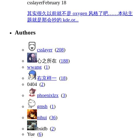
csslayer
February 18
其实很久以前就不是 oxygen 风格了吧……本站主
题就是那会抄的 kde.or...
Authors
csslayer
(
208
)
心之所在 (
188
)
wwang
(
1
)
右京样一
(
18
)
0404 (
2
)
phoenixlzx
(
3
)
gmsh
(
1
)
nihui
(
36
)
bsidb (
2
)
Yue (
6
)