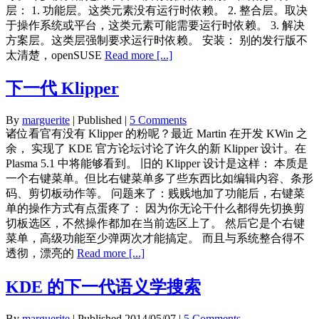
层： 1. 功能层。这类元素没有运行时依赖。 2. 整合层。取决
于操作系统或平台，这类元素可能需要运行时依赖。 3. 解决
方案层。这类层强制要求运行时依赖。 安装： 别的发行版不
太清楚，openSUSE
Read more [...]
下一代 Klipper
By
marguerite
| Published
|
5 Comments
诸位看官有没有 Klipper 的粉呢？最近 Martin 在开发 KWin 之
余， 实现了 KDE 官方论坛讨论了许久的新 Klipper 设计。在
Plasma 5.1 中将能够看到。 旧的 Klipper 设计是这样： 本质是
一个右键菜单。但比右键菜单多了些东西比如编辑内容、条形
码、剪切板动作等。 问题来了：贱贱地加了功能后，右键菜
单的操作方式有点蛋疼了： 因为你无论干什么都得先切换剪
切板选区，不然操作都加在当前选区上了。 然后它是个右键
菜单，高级功能至少弹两次才能搞定。 而且与系统整合得不
透彻，漂亮的
Read more [...]
KDE 的下一代语义学搜索
By
marguerite
| Published
2014/05/07
|
5 Comments