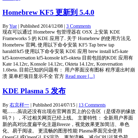
Homebrew KF5 更新到 5.4.0
By
Yue
| Published
2014/12/08
|
3 Comments
现在可以通过 Homebrew 包管理器在 OSX 上安装 KDE
Frameworks 5 的 KDE 应用了. 关于 Homebrew 的使用方法见
Homebrew 官网, 使用以下命令安装 KF5 Tap brew tap
haraldf/kf5 使用以下命令安装 KDE 应用 brew install kf5-kate
kf5-konversation kf5-konsole kf5-okteta 目前包括的KDE 应用有
Kate 14.12rc, Konsole 14.12rc, Okteta 14.12rc, Konversation
1.6beta. 目前已知的问题有： 用户界面没有图标 程序退出时崩
溃 菜单栏项目显示不全 官方
Read more [...]
KDE Plasma 5 发布
By
右京样一
| Published
2014/07/15
|
13 Comments
呃……虽说还没有出现在官网首页上的公告区（是缓存的缘故
吗？），不过相关网页已经上线。 主要特性： 全新用户界面
新的高对比度扁平化主题Breeze，视觉效果更加简洁、单色
化、易于阅读。 更流畅的图形性能 Plasma界面完全使用
OpenGL或OpenGL ES渲染，更加流畅、减少CPU运算负荷。