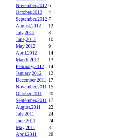
November,2012
6
October,2012
4
September,2012
7
August,2012
12
July,2012
8
June,2012
10
May,2012
9
April,2012
14
March,2012
13
February,2012
14
January,2012
12
December,2011
17
November,2011
15
October,2011
20
September,2011
17
August,2011
22
July,2011
24
June,2011
24
May,2011
31
April,2011
28