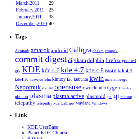
March,2011
29
February,2011
25
January,2011
38
December,2010
40
Tags
Calligra
amarok
android
Akonadi
chakra
choqok
commit digest
firefox
digikam
dolphin
gnome3
KDE
kde 4.7
kde 4.8
kde 4.6
kde4.9
gtk
kde4.8
kwin
kimtoy
kubuntu
kde4.10
kio
meego
kdevelop
kdm
marble
opensuse
Nepomuk
oxygen
owncloud
okular
Pardus
plasma
qt
plasma active
plasmoid
phonon
rekonq
qml
telepathy
wayland
telepathy kde
Windows
wallpaper
Link
KDE UserBase
Planet KDE Chinese
suse.ws