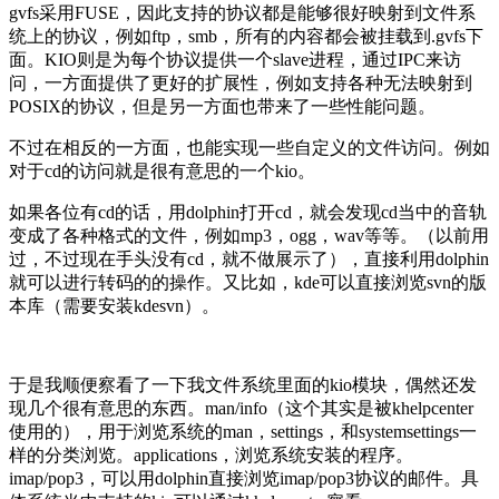
gvfs采用FUSE，因此支持的协议都是能够很好映射到文件系
统上的协议，例如ftp，smb，所有的内容都会被挂载到.gvfs下
面。KIO则是为每个协议提供一个slave进程，通过IPC来访
问，一方面提供了更好的扩展性，例如支持各种无法映射到
POSIX的协议，但是另一方面也带来了一些性能问题。
不过在相反的一方面，也能实现一些自定义的文件访问。例如
对于cd的访问就是很有意思的一个kio。
如果各位有cd的话，用dolphin打开cd，就会发现cd当中的音轨
变成了各种格式的文件，例如mp3，ogg，wav等等。（以前用
过，不过现在手头没有cd，就不做展示了），直接利用dolphin
就可以进行转码的的操作。又比如，kde可以直接浏览svn的版
本库（需要安装kdesvn）。
于是我顺便察看了一下我文件系统里面的kio模块，偶然还发
现几个很有意思的东西。man/info（这个其实是被khelpcenter
使用的），用于浏览系统的man，settings，和systemsettings一
样的分类浏览。applications，浏览系统安装的程序。
imap/pop3，可以用dolphin直接浏览imap/pop3协议的邮件。具