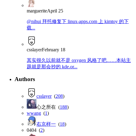
marguerite
April 25
@nihui 拜托修复下 linux-apps.com 上 kimtoy 的下
载...
csslayer
February 18
其实很久以前就不是 oxygen 风格了吧……本站主
题就是那会抄的 kde.or...
Authors
csslayer
(
208
)
心之所在 (
188
)
wwang
(
1
)
右京样一
(
18
)
0404 (
2
)