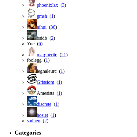
phoenixlzx
(
3
)
gmsh
(
1
)
nihui
(
36
)
bsidb (
2
)
Yue (
6
)
marguerite
(
21
)
foolegg (
1
)
legnaleurc (
1
)
Grissiom
(
1
)
Amesists (
1
)
discrete
(
1
)
hosiet
(
1
)
sadhen
(
2
)
Categories