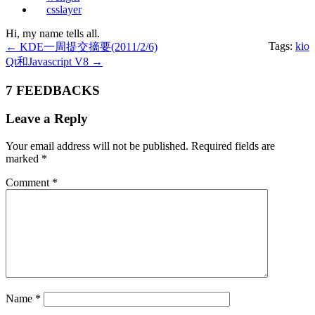
csslayer
Hi, my name tells all.
Tags:
kio
←
KDE一周提交摘要(2011/2/6)
Qt和Javascript V8
→
7 FEEDBACKS
Leave a Reply
Your email address will not be published.
Required fields are
marked
*
Comment
*
Name
*