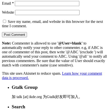
Email
*
Website
Save my name, email, and website in this browser for the next
time I comment.
Note:
Commenter is allowed to use
'@User+blank'
to
automatically notify your reply to other commenter. e.g, if ABC is
one of commenter of this post, then write '@ABC '(exclude ') will
automatically send your comment to ABC. Using '@all ' to notify all
previous commenters. Be sure that the value of User should exactly
match with commenter's name (case sensitive).
This site uses Akismet to reduce spam.
Learn how your comment
data is processed.
Gtalk Group
加 talk [at] ikde.org 为Gtalk好友即可加入。
Search