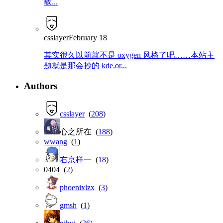
载...
csslayer
February 18
其实很久以前就不是 oxygen 风格了吧……本站主
题就是那会抄的 kde.or...
Authors
csslayer
(
208
)
心之所在 (
188
)
wwang
(
1
)
右京样一
(
18
)
0404 (
2
)
phoenixlzx
(
3
)
gmsh
(
1
)