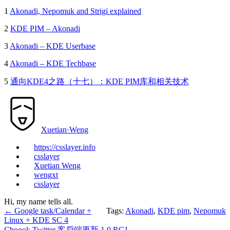
1
Akonadi, Nepomuk and Strigi explained
2
KDE PIM – Akonadi
3
Akonadi – KDE Userbase
4
Akonadi – KDE Techbase
5
通向KDE4之路（十七）：KDE PIM库和相关技术
Xuetian·Weng
https://csslayer.info
csslayer
Xuetian Weng
wengxt
csslayer
Hi, my name tells all.
←
Google task/Calendar +
Tags:
Akonadi
,
KDE pim
,
Nepomuk
Linux + KDE SC 4
Choqok Twitter 客戶端更新 1.0 RC1
→