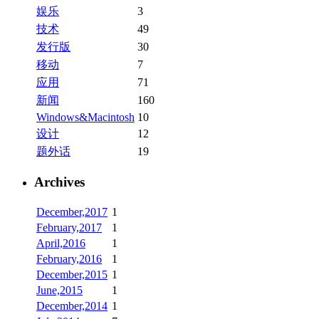
娱乐
3
技术
49
发行版
30
移动
7
应用
71
新闻
160
Windows&Macintosh
10
设计
12
题外话
19
Archives
December,2017
1
February,2017
1
April,2016
1
February,2016
1
December,2015
1
June,2015
1
December,2014
1