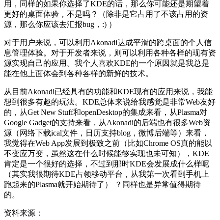
用，同样的如果你选择了KDE的话，那么你可能还是期望着
更好的桌面体验，不是吗？（除非是它占用了不该占用的资
源，那么你应该去汇报bug，:) ）
对于用户来说，可以利用Akonadi达成平滑的跨桌面的个人信
息管理体验。对于开发者来说，则可以利用各种各样的现有资
源实现自己的应用。我个人喜欢KDE的一个原因就是我总是
能在他上面体会到各种各样的新鲜的技术。
从目前Akonadi已经具有的功能和KDE现有的应用来说，我能
想到很多有趣的玩法。KDE总体来说给我感觉是非常Web友好
的，从Get New Stuff和openDesktop的集成来看，从Plasma对
Google Gadget的支持来看，从Akonadi的后端也有很多Web资
源（网络下载ical文件，日历支持blog，微博后端等）来看，
我觉得在Web App发展到极致之前（比如Chrome OS真的能以
不变应万变，虽然这在什么时候能够实现也未可知），KDE
肯定是一个很好的选择，不过到那时KDE会发展成什么样呢
（其实我很期待KDE占领移动平台，从我第一次看到手机上
跑起来的Plasma就开始期待了） ？同样也是异常值得期待
的。
资料来源：