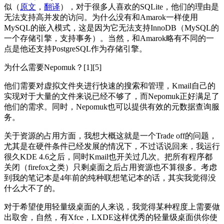
似（
原文
，
翻译
），对于很多人喜欢的SQLite，他们的理由是
无法支持高并发的访问。为什么没有和Amarok一样使用
MySQL的嵌入模式，这是因为它无法支持InnoDB（MySQL的
一个存储引擎，支持事务）。当然，和Amarok略有不同的一
点是他还支持PostgreSQL作为存储引擎。
为什么需要Nepomuk？[1][5]
他们需要对虚拟文件夹进行快速的搜索和管理，Kmail自己的
实现对于大量的文件来说已经不够了，而Nepomuk正好满足了
他们的需求。同时，Nepomuk也可以提供有效的元数据查询服
务。
关于资源的占用方面，我想大概这就是一个Trade off的问题，
尤其是在硬件条件已经发展的情况下，不过话说回来，我运行
很久KDE 4.6之后，同时Kmail也开关过几次。把所有程序都
关闭（firefox之类）只剩桌面之后占用资源也不算很多。考虑
到我的笔记本是4年前的纯种联想笔记本的话，其实我觉得没
什么大不了的。
对于希望使用轻量级桌面的人来说，我觉得某种程度上需要做
出取舍，自然，有Xfce，LXDE这样优秀的轻量级桌面供你使