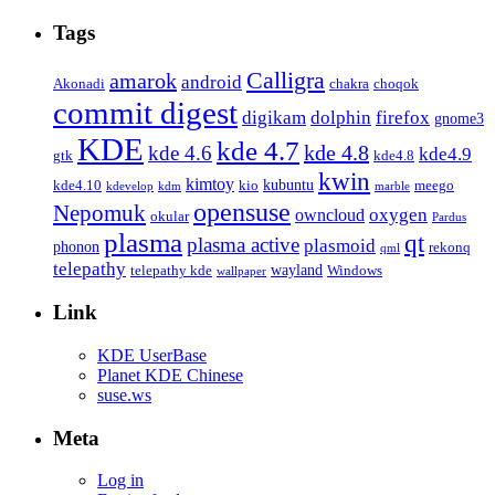
Tags
Calligra
amarok
android
Akonadi
chakra
choqok
commit digest
firefox
digikam
dolphin
gnome3
KDE
kde 4.7
kde 4.8
kde 4.6
kde4.9
gtk
kde4.8
kwin
kimtoy
kubuntu
kde4.10
kio
meego
kdevelop
kdm
marble
opensuse
Nepomuk
oxygen
owncloud
okular
Pardus
plasma
qt
plasma active
plasmoid
phonon
rekonq
qml
telepathy
wayland
telepathy kde
Windows
wallpaper
Link
KDE UserBase
Planet KDE Chinese
suse.ws
Meta
Log in