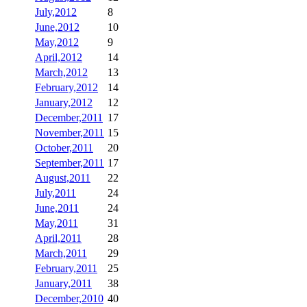
July,2012
8
June,2012
10
May,2012
9
April,2012
14
March,2012
13
February,2012
14
January,2012
12
December,2011
17
November,2011
15
October,2011
20
September,2011
17
August,2011
22
July,2011
24
June,2011
24
May,2011
31
April,2011
28
March,2011
29
February,2011
25
January,2011
38
December,2010
40