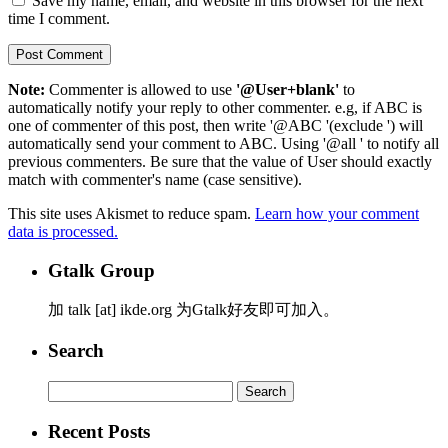
Save my name, email, and website in this browser for the next
time I comment.
Note:
Commenter is allowed to use
'@User+blank'
to
automatically notify your reply to other commenter. e.g, if ABC is
one of commenter of this post, then write '@ABC '(exclude ') will
automatically send your comment to ABC. Using '@all ' to notify all
previous commenters. Be sure that the value of User should exactly
match with commenter's name (case sensitive).
This site uses Akismet to reduce spam.
Learn how your comment
data is processed.
Gtalk Group
加 talk [at] ikde.org 为Gtalk好友即可加入。
Search
Search
for:
Recent Posts