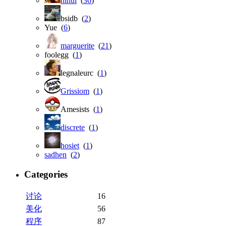
nihui
(
36
)
bsidb (
2
)
Yue (
6
)
marguerite
(
21
)
foolegg (
1
)
legnaleurc (
1
)
Grissiom
(
1
)
Amesists (
1
)
discrete
(
1
)
hosiet
(
1
)
sadhen
(
2
)
Categories
讨论
16
美化
56
程序
87