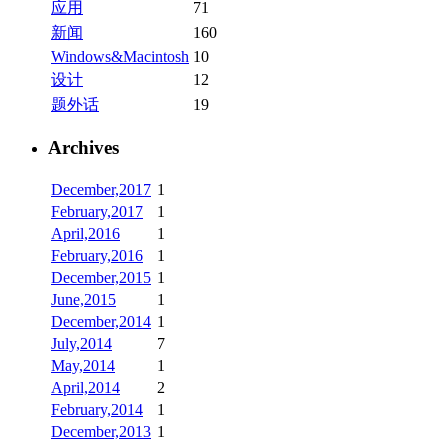
应用
71
新闻
160
Windows&Macintosh
10
设计
12
题外话
19
Archives
December,2017
1
February,2017
1
April,2016
1
February,2016
1
December,2015
1
June,2015
1
December,2014
1
July,2014
7
May,2014
1
April,2014
2
February,2014
1
December,2013
1