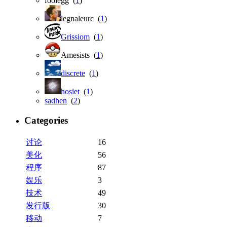
foolegg (
1
)
legnaleurc (
1
)
Grissiom
(
1
)
Amesists (
1
)
discrete
(
1
)
hosiet
(
1
)
sadhen
(
2
)
Categories
讨论
16
美化
56
程序
87
娱乐
3
技术
49
发行版
30
移动
7