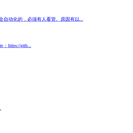
自动化的，必须有人看管。原因有以...
://gith...
.