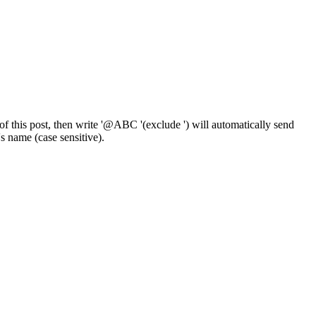
f this post, then write '@ABC '(exclude ') will automatically send
 name (case sensitive).