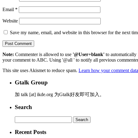
Email
*
Website
Save my name, email, and website in this browser for the next ti
Note:
Commenter is allowed to use
'@User+blank'
to automatically 
your comment to ABC. Using '@all ' to notify all previous commenters
This site uses Akismet to reduce spam.
Learn how your comment data 
Gtalk Group
加 talk [at] ikde.org 为Gtalk好友即可加入。
Search
Search
for:
Recent Posts