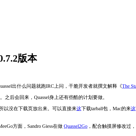
.7.2版本
Quassel出什么问题就跑IRC上问，干脆开发者就撰文解释《
The St
后会回来，Quassel身上还有些酷的计划要做。
编译，所以没在下载页放出来。可以直接来
这
下载tarball包，Mac的来
这
eeGo方面，Sandro Giess在做
Quassel2Go
，配合触摸屏修改过，