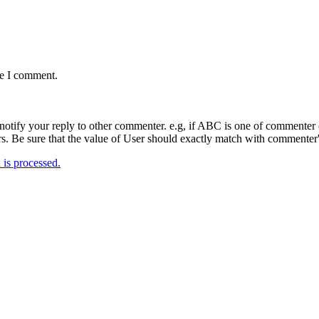
me I comment.
notify your reply to other commenter. e.g, if ABC is one of commenter o
. Be sure that the value of User should exactly match with commenter's
is processed.