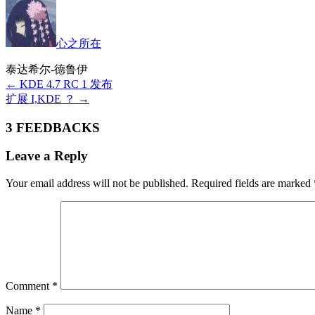
心之所在
泰达希尔-德鲁伊
←
KDE 4.7 RC 1 发布
扩展 I,KDE ？
→
3 FEEDBACKS
Leave a Reply
Your email address will not be published.
Required fields are marked
Comment
*
Name
*