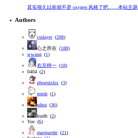
其实很久以前就不是 oxygen 风格了吧……本站主题就是那
Authors
csslayer
(
208
)
心之所在 (
188
)
wwang
(
1
)
右京样一
(
18
)
0404 (
2
)
phoenixlzx
(
3
)
gmsh
(
1
)
nihui
(
36
)
bsidb (
2
)
Yue (
6
)
marguerite
(
21
)