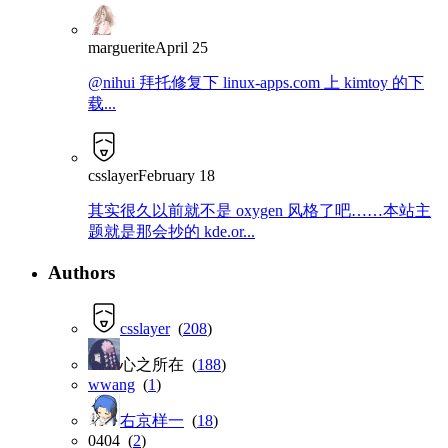
marguerite
April 25
@nihui 拜托修复下 linux-apps.com 上 kimtoy 的下
载...
csslayer
February 18
其实很久以前就不是 oxygen 风格了吧……本站主
题就是那会抄的 kde.or...
Authors
csslayer
(
208
)
心之所在 (
188
)
wwang
(
1
)
右京样一
(
18
)
0404 (
2
)