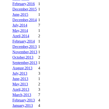
February,2016
1
December,2015
1
June,2015
1
December,2014
1
July,2014
7
May,2014
1
April,2014
2
February,2014
1
December,2013
1
November,2013
1
October,2013
2
September,2013
1
August,2013
4
July,2013
3
June,2013
1
May,2013
2
April,2013
3
March,2013
7
February,2013
4
January,2013
4