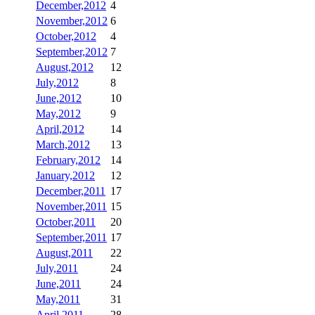
December,2012
4
November,2012
6
October,2012
4
September,2012
7
August,2012
12
July,2012
8
June,2012
10
May,2012
9
April,2012
14
March,2012
13
February,2012
14
January,2012
12
December,2011
17
November,2011
15
October,2011
20
September,2011
17
August,2011
22
July,2011
24
June,2011
24
May,2011
31
April,2011
28