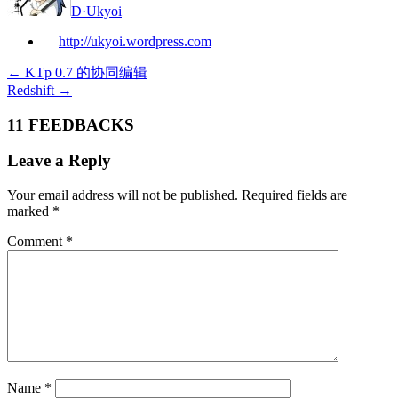
D·Ukyoi
http://ukyoi.wordpress.com
←
KTp 0.7 的协同编辑
Redshift
→
11 FEEDBACKS
Leave a Reply
Your email address will not be published.
Required fields are
marked
*
Comment
*
Name
*