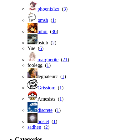
phoenixlzx
(
3
)
gmsh
(
1
)
nihui
(
36
)
bsidb (
2
)
Yue (
6
)
marguerite
(
21
)
foolegg (
1
)
legnaleurc (
1
)
Grissiom
(
1
)
Amesists (
1
)
discrete
(
1
)
hosiet
(
1
)
sadhen
(
2
)
Categories