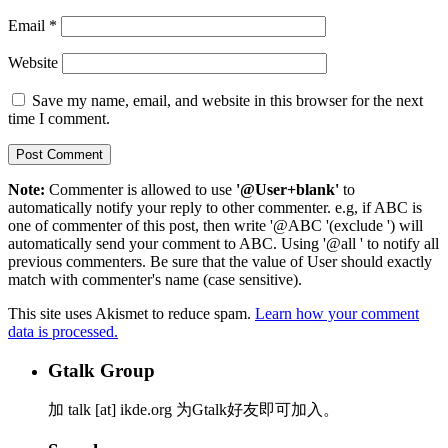
Email
*
Website
Save my name, email, and website in this browser for the next
time I comment.
Note:
Commenter is allowed to use
'@User+blank'
to
automatically notify your reply to other commenter. e.g, if ABC is
one of commenter of this post, then write '@ABC '(exclude ') will
automatically send your comment to ABC. Using '@all ' to notify all
previous commenters. Be sure that the value of User should exactly
match with commenter's name (case sensitive).
This site uses Akismet to reduce spam.
Learn how your comment
data is processed.
Gtalk Group
加 talk [at] ikde.org 为Gtalk好友即可加入。