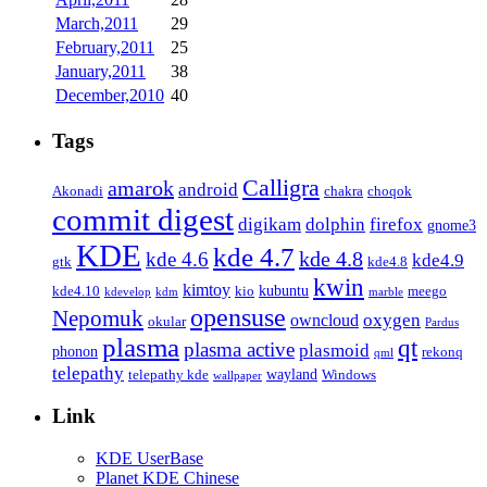
March,2011
29
February,2011
25
January,2011
38
December,2010
40
Tags
Calligra
amarok
android
Akonadi
chakra
choqok
commit digest
firefox
digikam
dolphin
gnome3
KDE
kde 4.7
kde 4.8
kde 4.6
kde4.9
gtk
kde4.8
kwin
kimtoy
kubuntu
kde4.10
kio
meego
kdevelop
kdm
marble
opensuse
Nepomuk
oxygen
owncloud
okular
Pardus
plasma
qt
plasma active
plasmoid
phonon
rekonq
qml
telepathy
wayland
telepathy kde
Windows
wallpaper
Link
KDE UserBase
Planet KDE Chinese