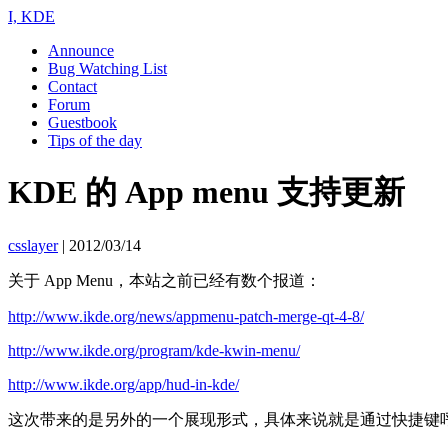
I, KDE
Announce
Bug Watching List
Contact
Forum
Guestbook
Tips of the day
KDE 的 App menu 支持更新
csslayer
|
2012/03/14
关于 App Menu，本站之前已经有数个报道：
http://www.ikde.org/news/appmenu-patch-merge-qt-4-8/
http://www.ikde.org/program/kde-kwin-menu/
http://www.ikde.org/app/hud-in-kde/
这次带来的是另外的一个展现形式，具体来说就是通过快捷键