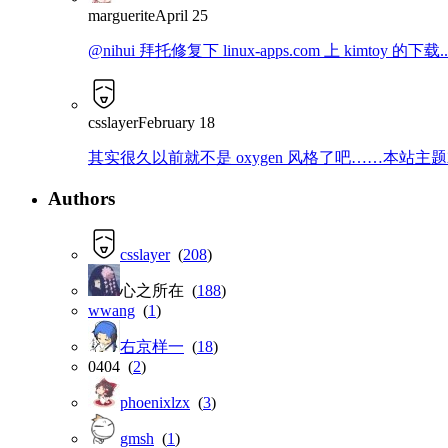
marguerite
April 25
@nihui 拜托修复下 linux-apps.com 上 kimtoy 的下载..
csslayer
February 18
其实很久以前就不是 oxygen 风格了吧……本站主题就是那
Authors
csslayer
(
208
)
心之所在 (
188
)
wwang
(
1
)
右京样一
(
18
)
0404 (
2
)
phoenixlzx
(
3
)
gmsh
(
1
)