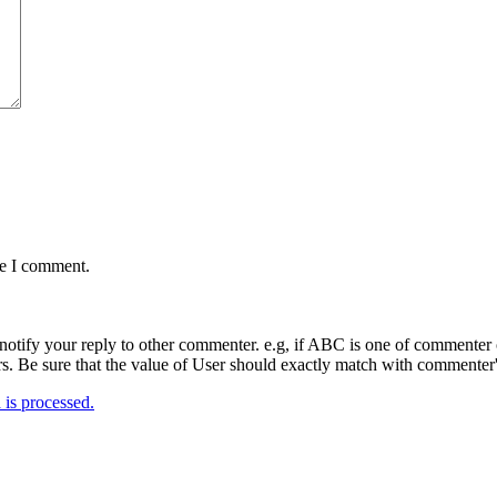
me I comment.
notify your reply to other commenter. e.g, if ABC is one of commenter o
. Be sure that the value of User should exactly match with commenter's
is processed.