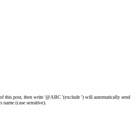
f this post, then write '@ABC '(exclude ') will automatically send
 name (case sensitive).