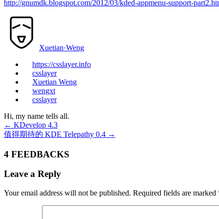
http://gnumdk.blogspot.com/2012/03/kded-appmenu-support-part2.ht
Xuetian·Weng
https://csslayer.info
csslayer
Xuetian Weng
wengxt
csslayer
Hi, my name tells all.
←
KDevelop 4.3
值得期待的 KDE Telepathy 0.4
→
4 FEEDBACKS
Leave a Reply
Your email address will not be published.
Required fields are marked