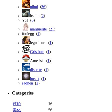
nihui
(
36
)
bsidb (
2
)
Yue (
6
)
marguerite
(
21
)
foolegg (
1
)
legnaleurc (
1
)
Grissiom
(
1
)
Amesists (
1
)
discrete
(
1
)
hosiet
(
1
)
sadhen
(
2
)
Categories
讨论
16
美化
56