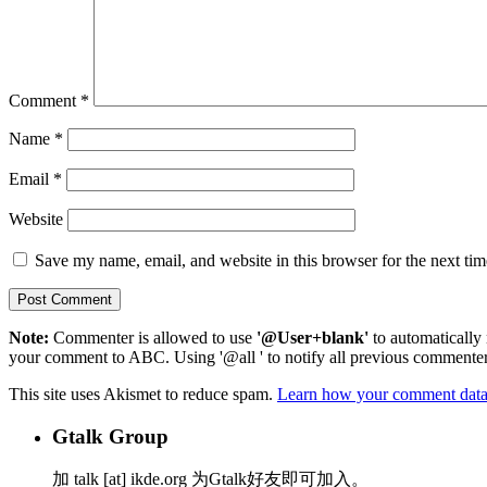
Comment
*
Name
*
Email
*
Website
Save my name, email, and website in this browser for the next ti
Note:
Commenter is allowed to use
'@User+blank'
to automatically 
your comment to ABC. Using '@all ' to notify all previous commenters
This site uses Akismet to reduce spam.
Learn how your comment data 
Gtalk Group
加 talk [at] ikde.org 为Gtalk好友即可加入。