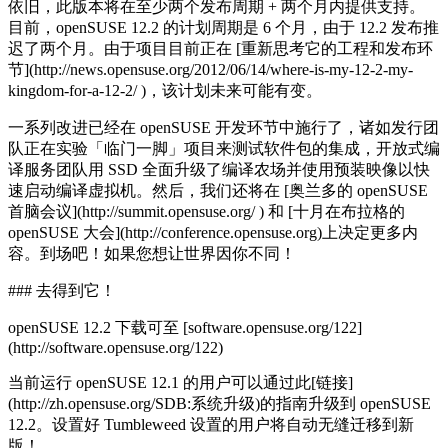
依旧，此版本将在至少两个发布周期 + 两个月内提供支持。
目前，openSUSE 12.2 的计划周期是 6 个月，由于 12.2 发布推
迟了两个月。由于项目目前正在 [重新思考它的工程和发布环
节](http://news.opensuse.org/2012/06/14/where-is-my-12-2-my-
kingdom-for-a-12-2/ )，该计划未来可能有变。
一系列改进已经在 openSUSE 开发环节中施行了，诸如发行团
队正在实验「临门一脚」项目来测试软件包的集成，开放式编
译服务团队用 SSD 全面升级了编译农场并使用预装映像以快
速启动编译虚拟机。然后，我们还将在 [奥兰多的 openSUSE
首脑会议](http://summit.opensuse.org/ ) 和 [十月在布拉格的
openSUSE 大会](http://conference.opensuse.org)上决定更多内
容。到场吧！如果您想让世界因你不同！
### 去得到它！
openSUSE 12.2 下载可至 [software.opensuse.org/122]
(http://software.opensuse.org/122)
当前运行 openSUSE 12.1 的用户可以通过此[链接]
(http://zh.opensuse.org/SDB:系统升级)的指南升级到 openSUSE
12.2。设置好 Tumbleweed 设置的用户将自动无缝迁移到新
版！