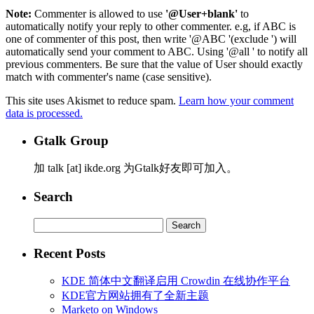
Note:
Commenter is allowed to use
'@User+blank'
to
automatically notify your reply to other commenter. e.g, if ABC is
one of commenter of this post, then write '@ABC '(exclude ') will
automatically send your comment to ABC. Using '@all ' to notify all
previous commenters. Be sure that the value of User should exactly
match with commenter's name (case sensitive).
This site uses Akismet to reduce spam.
Learn how your comment
data is processed.
Gtalk Group
加 talk [at] ikde.org 为Gtalk好友即可加入。
Search
Search
for:
Recent Posts
KDE 简体中文翻译启用 Crowdin 在线协作平台
KDE官方网站拥有了全新主题
Marketo on Windows