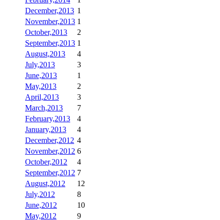
December,2013
1
November,2013
1
October,2013
2
September,2013
1
August,2013
4
July,2013
3
June,2013
1
May,2013
2
April,2013
3
March,2013
7
February,2013
4
January,2013
4
December,2012
4
November,2012
6
October,2012
4
September,2012
7
August,2012
12
July,2012
8
June,2012
10
May,2012
9