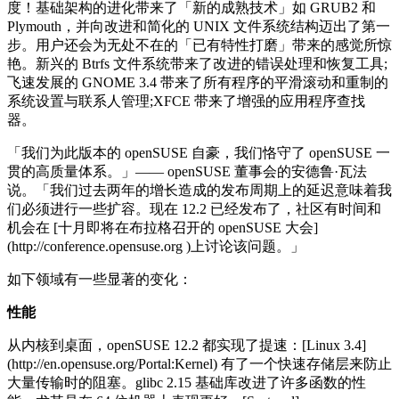
度！基础架构的进化带来了「新的成熟技术」如 GRUB2 和
Plymouth，并向改进和简化的 UNIX 文件系统结构迈出了第一
步。用户还会为无处不在的「已有特性打磨」带来的感觉所惊
艳。新兴的 Btrfs 文件系统带来了改进的错误处理和恢复工具;
飞速发展的 GNOME 3.4 带来了所有程序的平滑滚动和重制的
系统设置与联系人管理;XFCE 带来了增强的应用程序查找
器。
「我们为此版本的 openSUSE 自豪，我们恪守了 openSUSE 一
贯的高质量体系。」—— openSUSE 董事会的安德鲁·瓦法
说。「我们过去两年的增长造成的发布周期上的延迟意味着我
们必须进行一些扩容。现在 12.2 已经发布了，社区有时间和
机会在 [十月即将在布拉格召开的 openSUSE 大会]
(http://conference.opensuse.org )上讨论该问题。」
如下领域有一些显著的变化：
性能
从内核到桌面，openSUSE 12.2 都实现了提速：[Linux 3.4]
(http://en.opensuse.org/Portal:Kernel) 有了一个快速存储层来防止
大量传输时的阻塞。glibc 2.15 基础库改进了许多函数的性