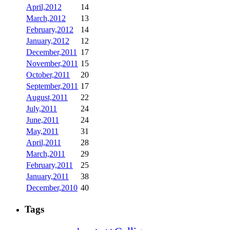
April,2012
14
March,2012
13
February,2012
14
January,2012
12
December,2011
17
November,2011
15
October,2011
20
September,2011
17
August,2011
22
July,2011
24
June,2011
24
May,2011
31
April,2011
28
March,2011
29
February,2011
25
January,2011
38
December,2010
40
Tags