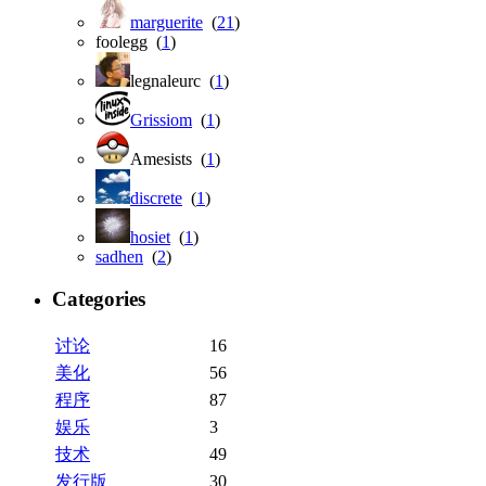
marguerite
(
21
)
foolegg (
1
)
legnaleurc (
1
)
Grissiom
(
1
)
Amesists (
1
)
discrete
(
1
)
hosiet
(
1
)
sadhen
(
2
)
Categories
讨论
16
美化
56
程序
87
娱乐
3
技术
49
发行版
30