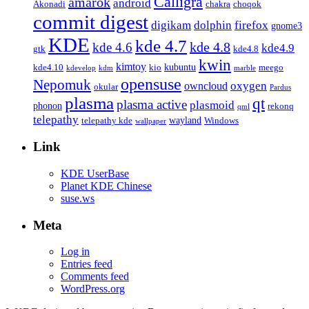
Calligra
amarok
android
Akonadi
chakra
choqok
commit digest
firefox
digikam
dolphin
gnome3
KDE
kde 4.7
kde 4.8
kde 4.6
kde4.9
gtk
kde4.8
kwin
kimtoy
kubuntu
kde4.10
kio
meego
kdevelop
kdm
marble
opensuse
Nepomuk
oxygen
owncloud
okular
Pardus
plasma
qt
plasma active
plasmoid
phonon
rekonq
qml
telepathy
wayland
telepathy kde
Windows
wallpaper
Link
KDE UserBase
Planet KDE Chinese
suse.ws
Meta
Log in
Entries feed
Comments feed
WordPress.org