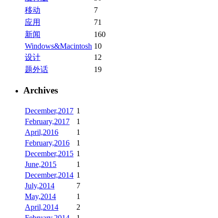
移动
7
应用
71
新闻
160
Windows&Macintosh
10
设计
12
题外话
19
Archives
December,2017
1
February,2017
1
April,2016
1
February,2016
1
December,2015
1
June,2015
1
December,2014
1
July,2014
7
May,2014
1
April,2014
2
February,2014
1