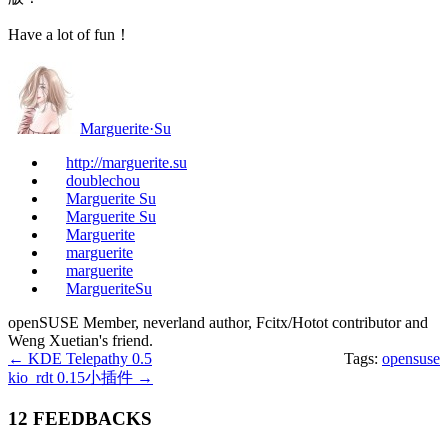
Have a lot of fun！
Marguerite·Su
http://marguerite.su
doublechou
Marguerite Su
Marguerite Su
Marguerite
marguerite
marguerite
MargueriteSu
openSUSE Member, neverland author, Fcitx/Hotot contributor and
Weng Xuetian's friend.
←
KDE Telepathy 0.5
Tags:
opensuse
kio_rdt 0.15小插件
→
12 FEEDBACKS