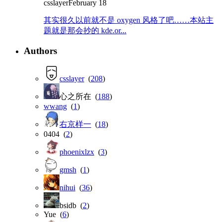
csslayer
February 18
其实很久以前就不是 oxygen 风格了吧……本站主
题就是那会抄的 kde.or...
Authors
csslayer
(
208
)
心之所在 (
188
)
wwang
(
1
)
右京样一
(
18
)
0404 (
2
)
phoenixlzx
(
3
)
gmsh
(
1
)
nihui
(
36
)
bsidb (
2
)
Yue (
6
)