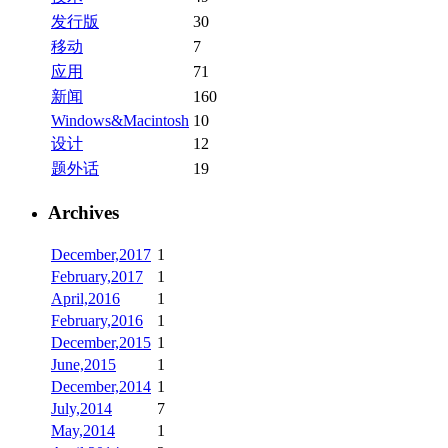
发行版
30
移动
7
应用
71
新闻
160
Windows&Macintosh
10
设计
12
题外话
19
Archives
December,2017
1
February,2017
1
April,2016
1
February,2016
1
December,2015
1
June,2015
1
December,2014
1
July,2014
7
May,2014
1