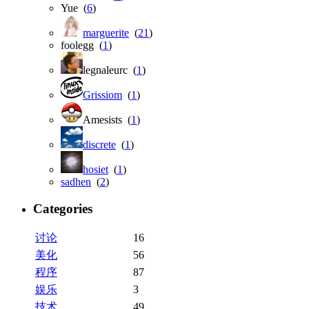
Yue (
6
)
marguerite
(
21
)
foolegg (
1
)
legnaleurc (
1
)
Grissiom
(
1
)
Amesists (
1
)
discrete
(
1
)
hosiet
(
1
)
sadhen
(
2
)
Categories
讨论
16
美化
56
程序
87
娱乐
3
技术
49