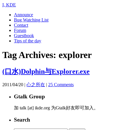
I, KDE
Announce
Bug Watching List
Contact
Forum
Guestbook
Tips of the day
Tag Archives:
explorer
(口水)Dolphin与Explorer.exe
2011/04/20
|
心之所在
|
25 Comments
Gtalk Group
加 talk [at] ikde.org 为Gtalk好友即可加入。
Search