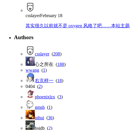
csslayer
February 18
其实很久以前就不是 oxygen 风格了吧……本站主题就是那
Authors
csslayer
(
208
)
心之所在 (
188
)
wwang
(
1
)
右京样一
(
18
)
0404 (
2
)
phoenixlzx
(
3
)
gmsh
(
1
)
nihui
(
36
)
bsidb (
2
)